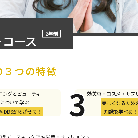
2年制
ーコース
の３つの特徴
ニングとビューティー
効美容・コスメ・サプ
について学ぶ
美しくなるため
TA-DBSがめざせる！
知識を学べる！
加えて、スキンケアや栄養・サプリメント、