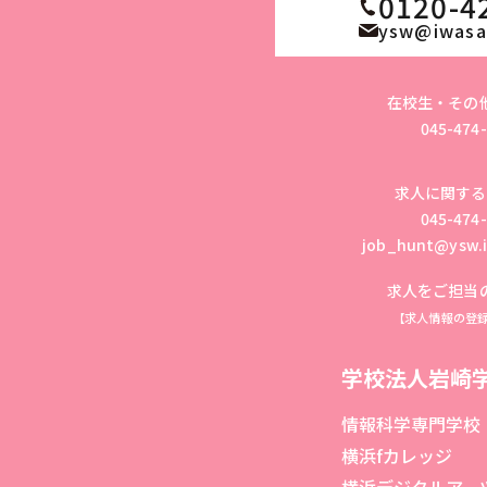
0120-4
ysw@iwasak
在校生・その
045-474
求人に関する
045-474
job_hunt@ysw.i
求人をご担当
【求人情報の登
学校法人岩崎
情報科学専門学校
横浜fカレッジ