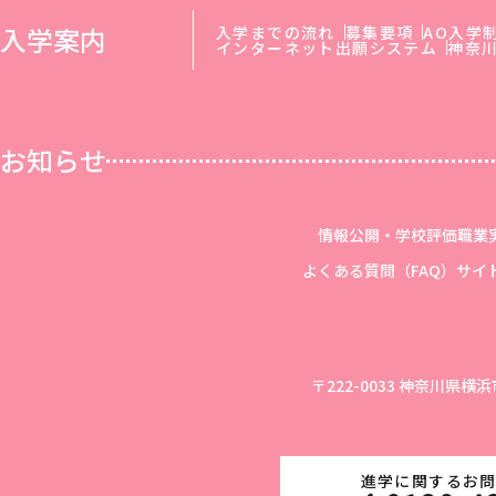
入学案内
入学までの流れ
募集要項
AO入学
インターネット出願システム
神奈
お知らせ
情報公開・学校評価
職業
よくある質問（FAQ）
サイ
〒222-0033 神奈川県横
進学に関するお