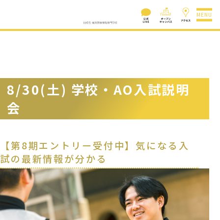
MENU
8/30(土) 学校・AO入試説明
会
【第8期エントリー受付中】気になる入
試の最新情報が分かる