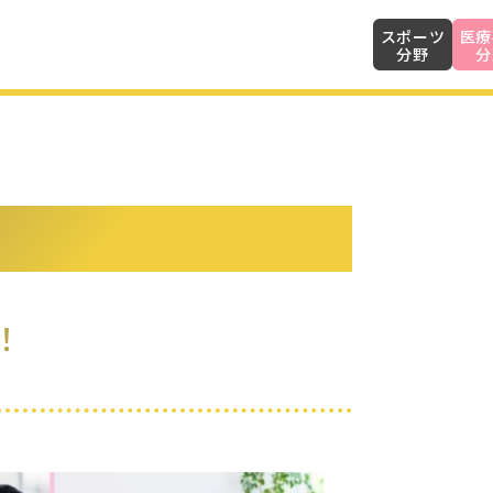
スポーツ
医療
分野
分
！