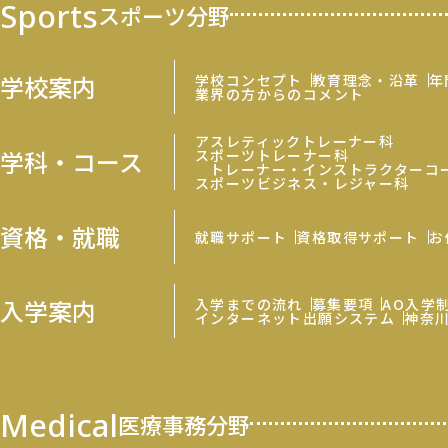
Sports
スポーツ分野
学校案内
学校コンセプト
教育理念・沿革
年
業界の方からのコメント
アスレティックトレーナー科
学科・コース
スポーツトレーナー科
トレーナー・インストラクターコ
スポーツビジネス・レジャー科
資格・就職
就職サポート
資格取得サポート
お
入学案内
入学までの流れ
募集要項
AO入学
インターネット出願システム
神奈
Medical
医療事務分野