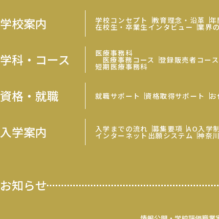
学校案内
学校コンセプト
教育理念・沿革
年
在校生・卒業生インタビュー
業界
医療事務科
学科・コース
医療事務コース
登録販売者コー
短期医療事務科
資格・就職
就職サポート
資格取得サポート
お
入学案内
入学までの流れ
募集要項
AO入学
インターネット出願システム
神奈
お知らせ
情報公開・学校評価
職業