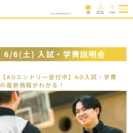
MENU
6/6(土) 入試・学費説明会
【AOエントリー受付中】AO入試・学費
の最新情報がわかる！