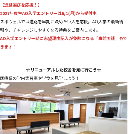
【進路選びを応援！】
2027年度生AO入学エントリーは6/1(月)から受付中。
スポウェルでは進路を早期に決めたい人を応援。AO入学の最新情
報や、チャレンジしやすくなる特典をご案内します。
AO入学エントリー時に志望理由記入が免除になる「事前面談」
もで
きます！
☆リニューアルした校舎を見に行こう☆
医療系の学内実習室や学食を見学しよう！