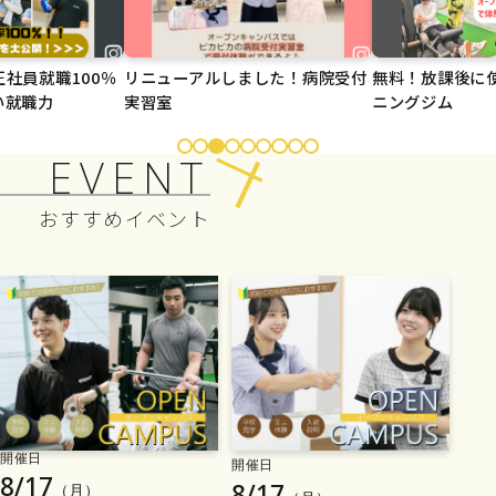
社員就職100％
リニューアルしました！病院受付
無料！放課後に
い就職力
実習室
ニングジム
EVENT
おすすめイベント
開催日
開催日
8/17
8/17
（月）