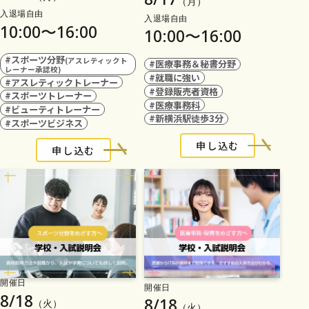
（月）
入退場自由
入退場自由
10:00〜16:00
10:00〜16:00
#スポーツ分野
(アスレティックト
#医療事務＆秘書分野
レーナー承認校)
#就職に強い
#アスレティックトレーナー
#登録販売者資格
#スポーツトレーナー
#医療事務科
#ビューティトレーナー
#新横浜駅徒歩3分
#スポーツビジネス
申し込む
申し込む
開催日
開催日
8/18
8/18
（火）
（火）