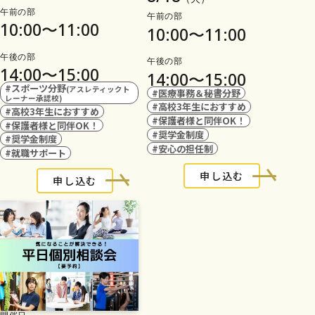
午前の部
午前の部
10:00〜11:00
10:00〜11:00
午後の部
午後の部
14:00〜15:00
14:00〜15:00
#スポーツ分野
(アスレティックト
#医療事務＆秘書分野
レーナー承認校)
#高校3年生におすすめ
#高校3年生におすすめ
#保護者様と同伴OK！
#保護者様と同伴OK！
#奨学金制度
#奨学金制度
#安心の担任制
#就職サポート
申し込む
申し込む
開催日