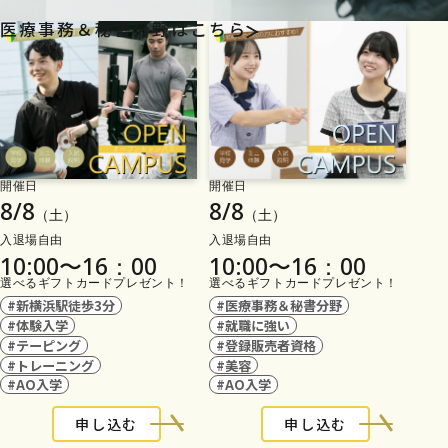
医療事務＆秘書分野はこちら
開催日
開催日
8/8
8/8
（土）
（土）
入退場自由
入退場自由
10:00〜16：00
10:00〜16：00
選べるギフトカードプレゼント！
選べるギフトカードプレゼント！
#新横浜駅徒歩3分
#医療事務＆秘書分野
#体験入学
#就職に強い
#テーピング
#登録販売者資格
#トレーニング
#美容
#AO入学
#AO入学
申し込む
申し込む